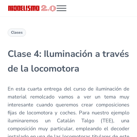
Saltar al contenido principal
Skip to header right navigation
Skip to site footer
Menu
Modelismo 2.0
Clases
Clase 4: Iluminación a través
de la locomotora
En esta cuarta entrega del curso de iluminación de
material remolcado vamos a ver un tema muy
interesante cuando queremos crear composiciones
fijas de locomotora y coches. Para nuestro ejemplo
iluminaremos un Catalán Talgo (TEE), una
composición muy particular, empleando el decoder
instalado en una de las locomotoras titulares de este