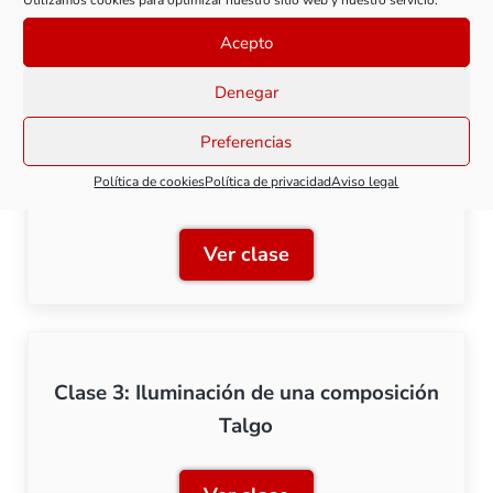
Utilizamos cookies para optimizar nuestro sitio web y nuestro servicio.
Ver clase
Clase 1: Componentes para
Acepto
Denegar
Preferencias
Clase 2: Iluminación de un coche de
bogies
Política de cookies
Política de privacidad
Aviso legal
Ver clase
Clase 2: Iluminación de un
Clase 3: Iluminación de una composición
Talgo