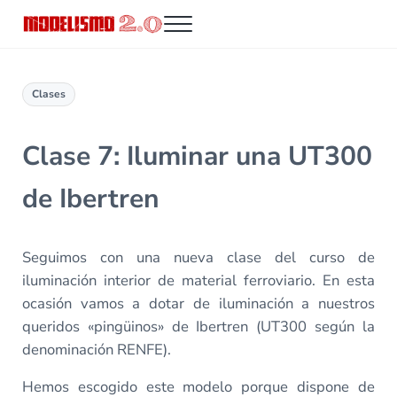
Saltar al contenido principal
Skip to header right navigation
Skip to site footer
Menu
Modelismo 2.0
Clases
Clase 7: Iluminar una UT300
de Ibertren
Seguimos con una nueva clase del curso de
iluminación interior de material ferroviario. En esta
ocasión vamos a dotar de iluminación a nuestros
queridos «pingüinos» de Ibertren (UT300 según la
denominación RENFE).
Hemos escogido este modelo porque dispone de