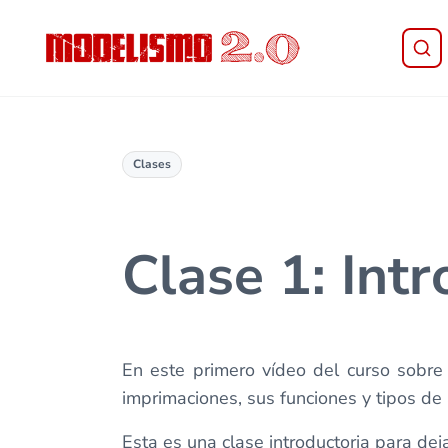
Saltar al contenido principal
Skip to header right navigation
Skip to site footer
Modelismo 2.0
Clases
Clase 1: Int
En este primero vídeo del curso sobre
imprimaciones, sus funciones y tipos de 
Esta es una clase introductoria para dej