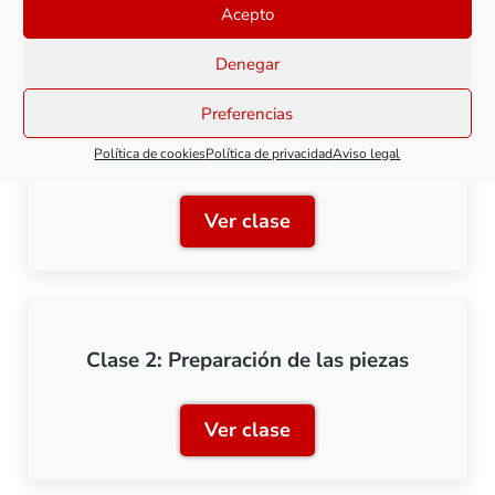
Acepto
Todas las clases de este curso
Denegar
Preferencias
Clase 1: Introducción a las
imprimaciones
Política de cookies
Política de privacidad
Aviso legal
Ver clase
Clase 1: Introducción a la
Clase 2: Preparación de las piezas
Ver clase
Clase 2: Preparación de la