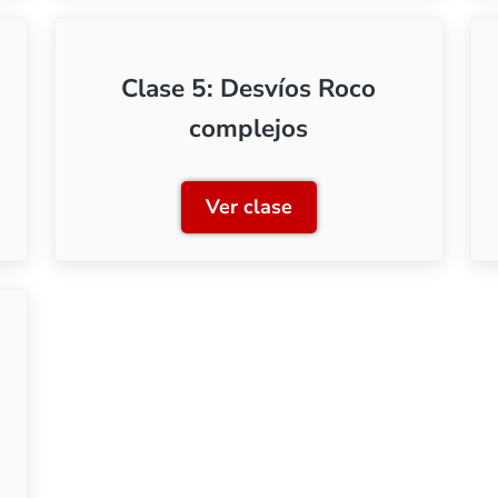
Clase 5: Desvíos Roco
complejos
Ver clase
Geoline
Clase 5: Desvíos Roco com
Fleischmann a escala N