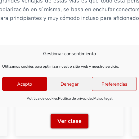
randes ventajas de estas vías es que todo está pensa
olarización en sí misma, se basa en enchufar conectore
para principiantes y muy cómodo incluso para aficiona
Gestionar consentimiento
Utilizamos cookies para optimizar nuestro sitio web y nuestro servicio.
Acepto
Denegar
Preferencias
Clase 2: Desvíos Rocoline
sin balasto (H0)
Política de cookies
Política de privacidad
Aviso legal
Ver clase
vías Roco
Clase 2: Desvíos Rocoline 