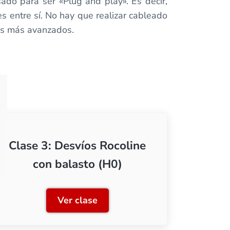
do para ser «Plug and play». Es decir,
s entre sí. No hay que realizar cableado
dos más avanzados.
Clase 3: Desvíos Rocoline
con balasto (H0)
Ver clase
sin balasto (H0)
Clase 3: Desvíos Rocoline con bala