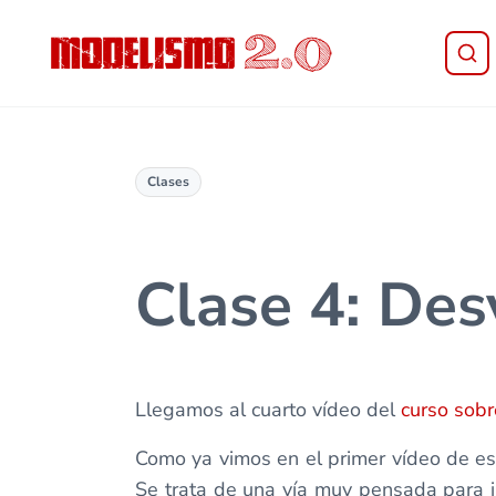
Saltar al contenido principal
Skip to header right navigation
Skip to site footer
Modelismo 2.0
Clases
Clase 4: Des
Llegamos al cuarto vídeo del
curso sobr
Como ya vimos en el primer vídeo de est
Se trata de una vía muy pensada para i