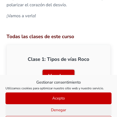
polarizar el corazón del desvío.
¡Vamos a verlo!
Todas las clases de este curso
Clase 1: Tipos de vías Roco
Ver clase
Clase 1: Tipos de vías Roc
Gestionar consentimiento
Utilizamos cookies para optimizar nuestro sitio web y nuestro servicio.
Acepto
Clase 2: Desvíos Rocoline sin balasto
Denegar
(H0)