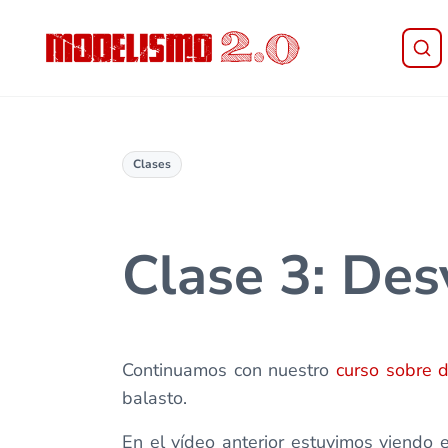
Saltar al contenido principal
Skip to header right navigation
Skip to site footer
Modelismo 2.0
Clases
Clase 3: Des
Continuamos con nuestro
curso sobre 
balasto.
En el vídeo anterior estuvimos viendo