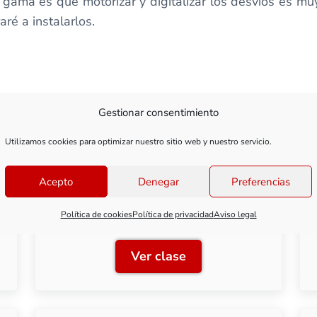
 gama es que motorizar y digitalizar los desvíos es muy
ré a instalarlos.
Gestionar consentimiento
Utilizamos cookies para optimizar nuestro sitio web y nuestro servicio.
Clase 2: Desvíos Rocoline
Acepto
Denegar
Preferencias
sin balasto (H0)
Política de cookies
Política de privacidad
Aviso legal
Ver clase
vías Roco
Clase 2: Desvíos Rocoline 