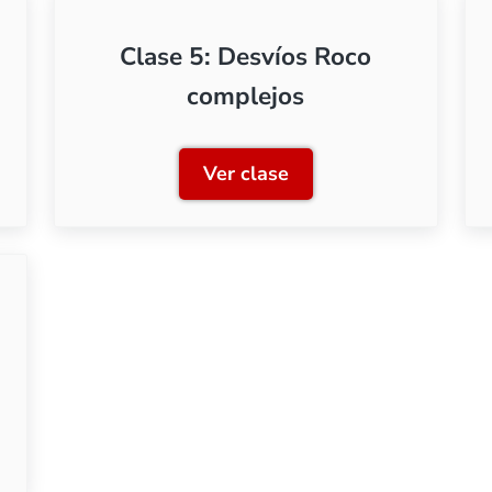
Clase 5: Desvíos Roco
complejos
Ver clase
Geoline
Clase 5: Desvíos Roco com
Fleischmann a escala N