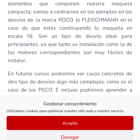
elementos que componen nuestra maqueta
compacta, vamos a centrarnos en los ejemplos en los
desvíos de la marca ROCO (o FLEISCHMANN en el
caso de que estés construyendo tu maqueta en
escala N). Son un tipo de desvío ideal para
principiantes, ya que tanto su instalación como la de
los motores correspondientes son muy fáciles de
instalar.
En futuros cursos podremos ver casos concretos de
otro tipo de desvíos algo más complejos, como es el
caso de los PECO. E incluso podremos aprender a
construir nuestros propios desvíos desde cero.
Gestionar consentimiento
Recuerda que todos los suscriptores pueden
Utilizamos cookies para optimizar nuestro sitio web y nuestro servicio.
proponer cursos desde la intranet. Así nos
Acepto
aseguraremos de ir creando los cursos que más te
interesen.
Denegar