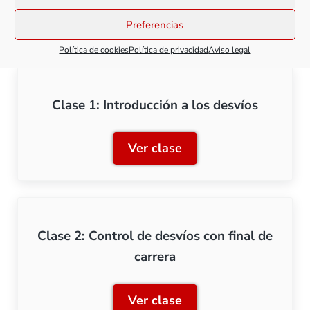
Preferencias
Todas las clases de este curso
Política de cookies
Política de privacidad
Aviso legal
Clase 1: Introducción a los desvíos
Ver clase
Clase 1: Introducción a los
Clase 2: Control de desvíos con final de
carrera
Ver clase
Clase 2: Control de desvíos