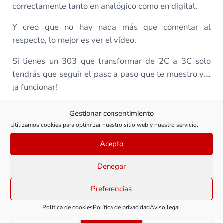
correctamente tanto en analógico como en digital.
Y creo que no hay nada más que comentar al
respecto, lo mejor es ver el vídeo.
Si tienes un 303 que transformar de 2C a 3C solo
tendrás que seguir el paso a paso que te muestro y….
¡a funcionar!
Gestionar consentimiento
Todas las clases de este curso
Utilizamos cookies para optimizar nuestro sitio web y nuestro servicio.
Acepto
Denegar
RENFE 303: Mantenimiento y
digitalización
Preferencias
Política de cookies
Política de privacidad
Aviso legal
Ver clase
RENFE 303: Mantenimiento 