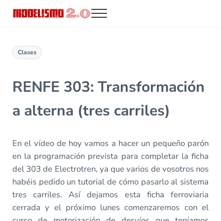
Saltar al contenido principal
Skip to header right navigation
Skip to site footer
Menu
Modelismo 2.0
Clases
RENFE 303: Transformación
a alterna (tres carriles)
En el vídeo de hoy vamos a hacer un pequeño parón
en la programación prevista para completar la ficha
del 303 de Electrotren, ya que varios de vosotros nos
habéis pedido un tutorial de cómo pasarlo al sistema
tres carriles. Así dejamos esta ficha ferroviaria
cerrada y el próximo lunes comenzaremos con el
curso de motorización de desvíos que teníamos