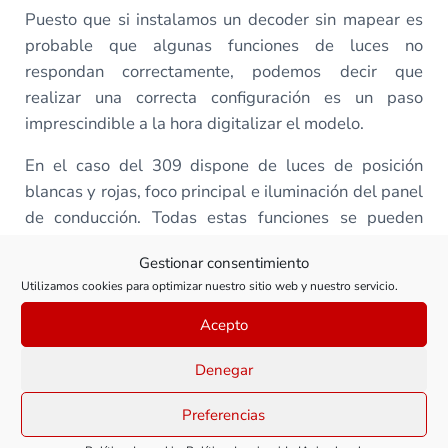
Puesto que si instalamos un decoder sin mapear es
probable que algunas funciones de luces no
respondan correctamente, podemos decir que
realizar una correcta configuración es un paso
imprescindible a la hora digitalizar el modelo.
En el caso del 309 dispone de luces de posición
blancas y rojas, foco principal e iluminación del panel
de conducción. Todas estas funciones se pueden
controlar de forma independiente.
Gestionar consentimiento
Con la configuración que te propongo, el
Utilizamos cookies para optimizar nuestro sitio web y nuestro servicio.
funcionamiento será así:
Acepto
F0 – Luces blancas (reversibles según sentido de
Denegar
marcha)
F1 – Foco principal (reversible según sentido de
Preferencias
marcha)