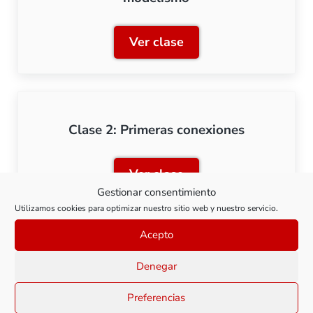
Ver clase
Clase 1: Introducción a la
Clase 2: Primeras conexiones
Ver clase
Clase 2: Primeras conexio
Gestionar consentimiento
Utilizamos cookies para optimizar nuestro sitio web y nuestro servicio.
Acepto
Clase 3: Iluminación LED
Denegar
Preferencias
Ver clase
Clase 3: Iluminación LED