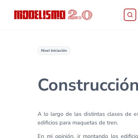
Saltar al contenido principal
Skip to header right navigation
Skip to site footer
Modelismo 2.0
Nivel Iniciación
Construcción
A lo largo de las distintas clases de 
edificios para maquetas de tren.
En mi opinión, ir montando los edifi