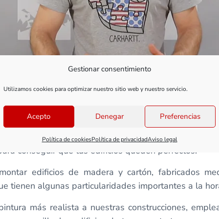
Gestionar consentimiento
Utilizamos cookies para optimizar nuestro sitio web y nuestro servicio.
Acepto
Denegar
Preferencias
dificios de plástico, que son seguramente los más hab
Política de cookies
Política de privacidad
Aviso legal
para conseguir que tus edificios queden perfectos.
ntar edificios de madera y cartón, fabricados medi
ue tienen algunas particularidades importantes a la ho
intura más realista a nuestras construcciones, emple