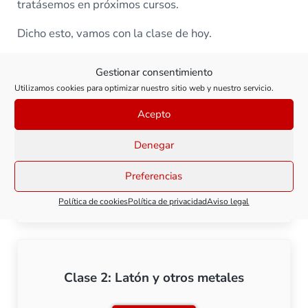
tratásemos en próximos cursos.
Dicho esto, vamos con la clase de hoy.
Gestionar consentimiento
Todas las clases de este curso
Utilizamos cookies para optimizar nuestro sitio web y nuestro servicio.
Acepto
Denegar
Clase 1: Estireno y otros plásticos
Preferencias
Ver clase
Clase 1: Estireno y otros p
Política de cookies
Política de privacidad
Aviso legal
Clase 2: Latón y otros metales