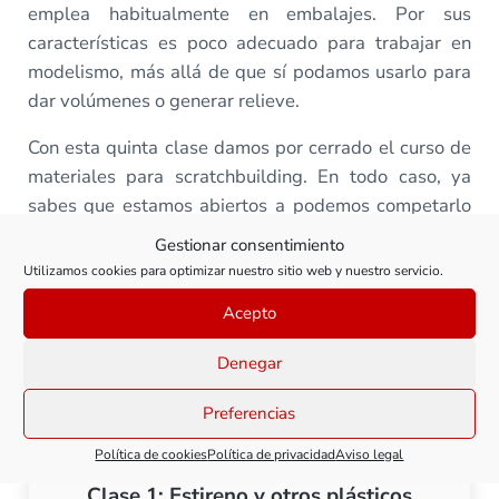
emplea habitualmente en embalajes. Por sus
características es poco adecuado para trabajar en
modelismo, más allá de que sí podamos usarlo para
dar volúmenes o generar relieve.
Con esta quinta clase damos por cerrado el curso de
materiales para scratchbuilding. En todo caso, ya
sabes que estamos abiertos a podemos competarlo
en base a las posibles dudas o sugerencias de clases
Gestionar consentimiento
que os puedan surgir.
Utilizamos cookies para optimizar nuestro sitio web y nuestro servicio.
¡Seguimos!
Acepto
Denegar
Todas las clases de este curso
Preferencias
Política de cookies
Política de privacidad
Aviso legal
Clase 1: Estireno y otros plásticos