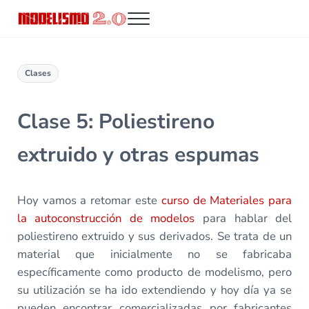
Saltar al contenido principal
Skip to header right navigation
Skip to site footer
Menu
Modelismo 2.0
Clases
Clase 5: Poliestireno
extruido y otras espumas
Hoy vamos a retomar este
curso de Materiales para
la autoconstrucción de modelos
para hablar del
poliestireno extruido y sus derivados. Se trata de un
material que inicialmente no se fabricaba
específicamente como producto de modelismo, pero
su utilización se ha ido extendiendo y hoy día ya se
pueden encontrar comercializadas por fabricantes