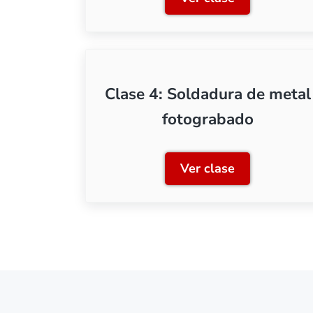
Clase 1: Herramie
Clase 4: Soldadura de metal
fotograbado
Ver clase
Clase 4: Soldadur