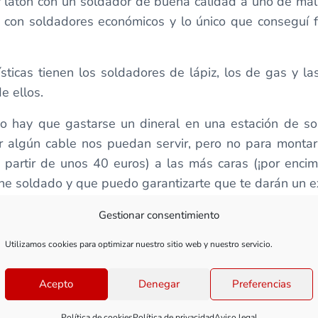
r latón con un soldador de buena calidad a uno de mal
r con soldadores económicos y lo único que conseguí 
sticas tienen los soldadores de lápiz, los de gas y l
e ellos.
o hay que gastarse un dineral en una estación de sold
r algún cable nos puedan servir, pero no para montar 
partir de unos 40 euros) a las más caras (¡por encim
he soldado y que puedo garantizarte que te darán un e
n de comodidad, rapidez, versatilidad y sobre todo, de 
Gestionar consentimiento
 también cómo realizar el mantenimiento de nuestra
Utilizamos cookies para optimizar nuestro sitio web y nuestro servicio.
 en las mejores condiciones posibles y alargar así su
Acepto
Denegar
Preferencias
arlas, tienen una gran durabilidad.
 evitar equivocarse y malgastar el presupuesto en her
Política de cookies
Política de privacidad
Aviso legal