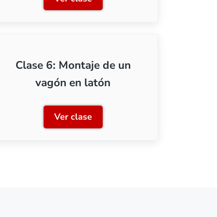
montar fotograbados
Clase 3: Preparación de las piezas
Clase 6: Montaje de un
vagón en latón
Ver clase
nales
Clase 6: Montaje de un vagón en la