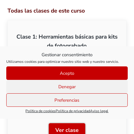
Todas las clases de este curso
Clase 1: Herramientas básicas para kits
de fotograbado
Gestionar consentimiento
Utilizamos cookies para optimizar nuestro sitio web y nuestro servicio.
Ver clase
Clase 1: Herramientas bás
Acepto
Denegar
Preferencias
Clase 2: Soldadores para montar
fotograbados
Política de cookies
Política de privacidad
Aviso legal
Ver clase
Clase 2: Soldadores para 