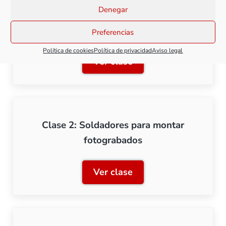
Denegar
Clase 1: Herramientas básicas para kits
de fotograbado
Preferencias
Política de cookies
Política de privacidad
Aviso legal
Ver clase
Clase 1: Herramientas bás
Clase 2: Soldadores para montar
fotograbados
Ver clase
Clase 2: Soldadores para 