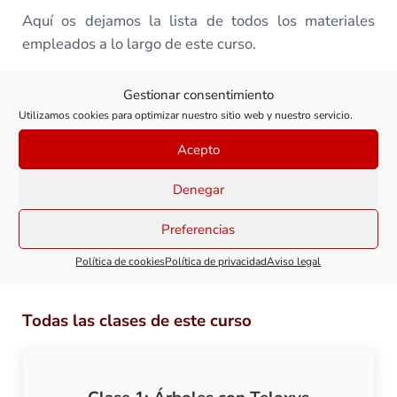
Aquí os dejamos la lista de todos los materiales
empleados a lo largo de este curso.
Gestionar consentimiento
Este contenido es exclusivo para
Utilizamos cookies para optimizar nuestro sitio web y nuestro servicio.
suscriptores. Para acceder a él, por
Acepto
favor,
hazte miembro
y si ya lo
Denegar
eres, debes
iniciar sesión.
Preferencias
Política de cookies
Política de privacidad
Aviso legal
Todas las clases de este curso