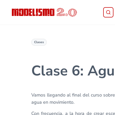
Saltar al contenido principal
Skip to header right navigation
Skip to site footer
Modelismo 2.0
Clases
Clase 6: Agu
Vamos llegando al final del curso sobr
agua en movimiento.
Con frecuencia, a la hora de crear esc