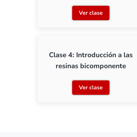
Ver clase
Clase 1: Producto
Clase 4: Introducción a las
resinas bicomponente
Ver clase
Clase 4: Introduc