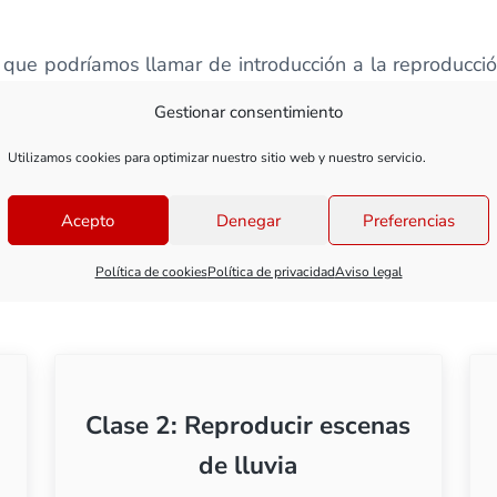
que podríamos llamar de introducción a la reproducció
os en los que podemos ver de principio a fin la repro
Gestionar consentimiento
o una zona costera.
Utilizamos cookies para optimizar nuestro sitio web y nuestro servicio.
ajos con agua, no dudes en dejárnoslo en el apartado de
Acepto
Denegar
Preferencias
ustado, te haya resultado útil y… ¡nos vemos en el pró
Política de cookies
Política de privacidad
Aviso legal
Clase 2: Reproducir escenas
de lluvia