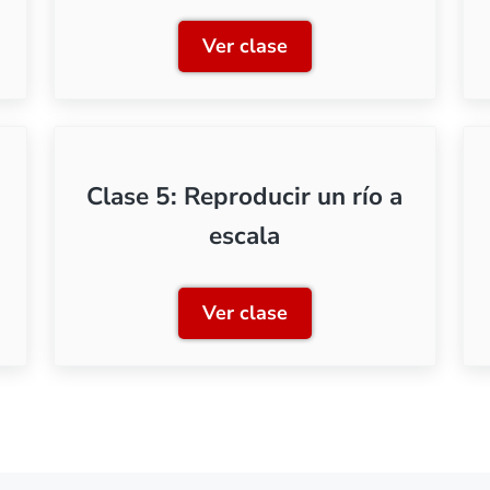
Ver clase
s para crear agua
Clase 2: Reproducir escena
Clase 5: Reproducir un río a
escala
Ver clase
ción a las resinas bicomponente
Clase 5: Reproducir un río 