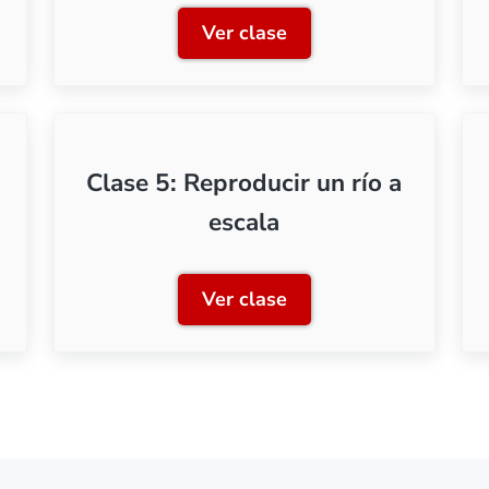
Ver clase
s para crear agua
Clase 2: Reproducir escena
Clase 5: Reproducir un río a
escala
Ver clase
ción a las resinas bicomponente
Clase 5: Reproducir un río 