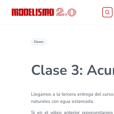
Saltar al contenido principal
Skip to header right navigation
Skip to site footer
Modelismo 2.0
Clases
Clase 3: Ac
Llegamos a la tercera entrega del curs
naturales con agua estancada.
Si en el vídeo anterior representam