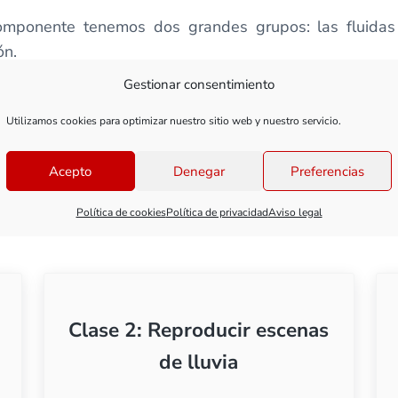
componente tenemos dos grandes grupos: las fluida
ón.
Gestionar consentimiento
da una de ellas y cómo aplicarlas.
Utilizamos cookies para optimizar nuestro sitio web y nuestro servicio.
estas escenas aumentan muchísimo su realismo una vez r
Acepto
Denegar
Preferencias
Política de cookies
Política de privacidad
Aviso legal
Clase 2: Reproducir escenas
de lluvia