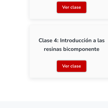
Ver clase
Clase 1: Producto
Clase 4: Introducción a las
resinas bicomponente
Ver clase
Clase 4: Introduc