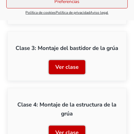
Preferencias
Ver clase
Clase 2: Montaje de la pla
Política de cookies
Política de privacidad
Aviso legal
Clase 3: Montaje del bastidor de la grúa
Ver clase
Clase 3: Montaje del basti
Clase 4: Montaje de la estructura de la
grúa
Ver clase