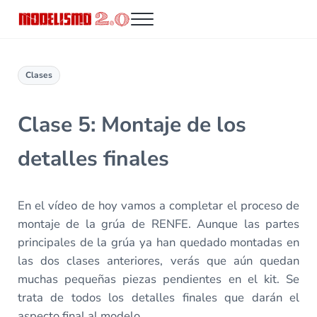
Saltar al contenido principal
Skip to header right navigation
Skip to site footer
Menu
Modelismo 2.0
Clases
Clase 5: Montaje de los
detalles finales
En el vídeo de hoy vamos a completar el proceso de
montaje de la grúa de RENFE. Aunque las partes
principales de la grúa ya han quedado montadas en
las dos clases anteriores, verás que aún quedan
muchas pequeñas piezas pendientes en el kit. Se
trata de todos los detalles finales que darán el
aspecto final al modelo.