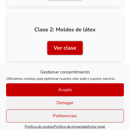
Clase 2: Moldes de látex
Ver clase
Clase 2: Moldes de látex
Gestionar consentimiento
Utilizamos cookies para optimizar nuestro sitio web y nuestro servicio.
Clase 3: Prototipado rápido
Acepto
Ver clase
Denegar
Clase 3: Prototipado rápid
Preferencias
Política de cookies
Política de privacidad
Aviso legal