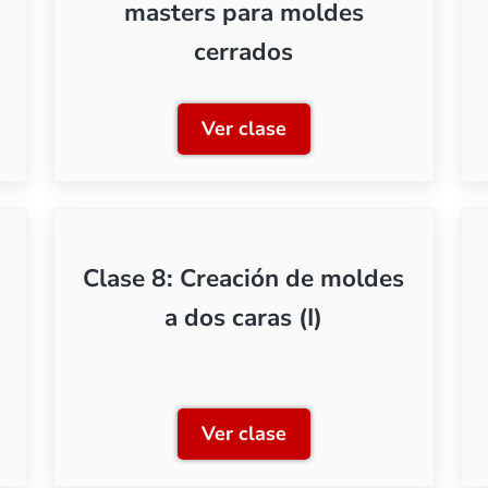
masters para moldes
cerrados
Ver clase
e silicona a una cara
Clase 5: Preparación de m
Clase 8: Creación de moldes
a dos caras (I)
Ver clase
de resina, comparación de distintas técnicas
Clase 8: Creación de molde