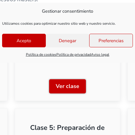
Gestionar consentimiento
Utilizamos cookies para optimizar nuestro sitio web y nuestro servicio.
Acepto
Denegar
Preferencias
Clase 2: Moldes de látex
Política de cookies
Política de privacidad
Aviso legal
Ver clase
ntas y materiales para moldeo
Clase 2: Moldes de látex
Clase 5: Preparación de