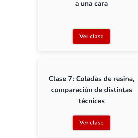
a una cara
Ver clase
Clase 4: Moldes d
Clase 7: Coladas de resina,
comparación de distintas
técnicas
Ver clase
Clase 7: Coladas 