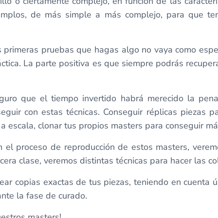
lo o ciertamente complejo, en función de las caracterí
jemplos, de más simple a más complejo, para que te
as primeras pruebas que hagas algo no vaya como espe
ctica. La parte positiva es que siempre podrás recuper
guro que el tiempo invertido habrá merecido la pen
uir con estas técnicas. Conseguir réplicas piezas pa
 escala, clonar tus propios masters para conseguir más
on el proceso de reproducción de estos masters, vere
rcera clase, veremos distintas técnicas para hacer las c
crear copias exactas de tus piezas, teniendo en cuen
ante la fase de curado.
uestros masters!