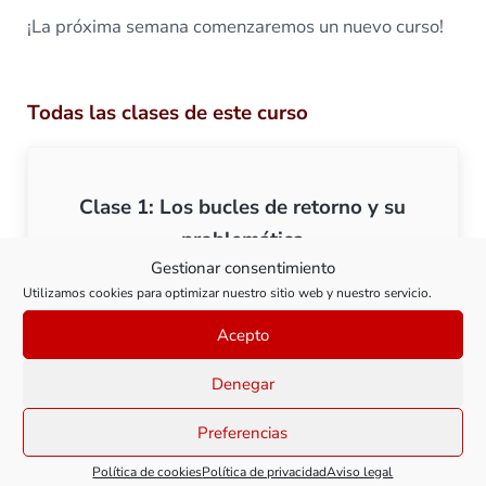
¡La próxima semana comenzaremos un nuevo curso!
Todas las clases de este curso
Clase 1: Los bucles de retorno y su
problemática
Gestionar consentimiento
Utilizamos cookies para optimizar nuestro sitio web y nuestro servicio.
Ver clase
Clase 1: Los bucles de ret
Acepto
Denegar
Preferencias
Clase 2: Identificación de bucles de
retorno
Política de cookies
Política de privacidad
Aviso legal