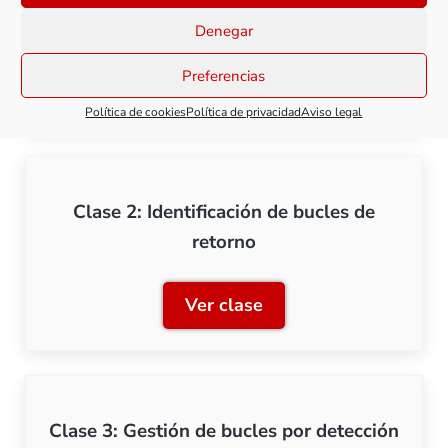
problemática
Denegar
Preferencias
Ver clase
Clase 1: Los bucles de ret
Política de cookies
Política de privacidad
Aviso legal
Clase 2: Identificación de bucles de
retorno
Ver clase
Clase 2: Identificación de 
Clase 3: Gestión de bucles por detección