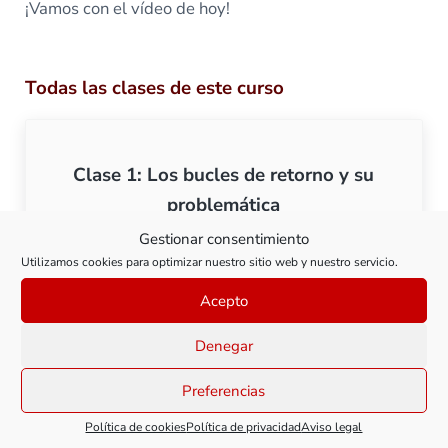
¡Vamos con el vídeo de hoy!
Todas las clases de este curso
Clase 1: Los bucles de retorno y su
problemática
Gestionar consentimiento
Utilizamos cookies para optimizar nuestro sitio web y nuestro servicio.
Ver clase
Clase 1: Los bucles de ret
Acepto
Denegar
Preferencias
Clase 2: Identificación de bucles de
retorno
Política de cookies
Política de privacidad
Aviso legal