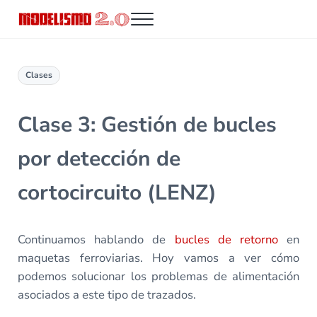
Saltar al contenido principal
Skip to header right navigation
Skip to site footer
Menu
Modelismo 2.0
Clases
Clase 3: Gestión de bucles
por detección de
cortocircuito (LENZ)
Continuamos hablando de
bucles de retorno
en
maquetas ferroviarias. Hoy vamos a ver cómo
podemos solucionar los problemas de alimentación
asociados a este tipo de trazados.