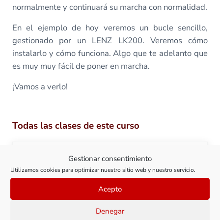
normalmente y continuará su marcha con normalidad.
En el ejemplo de hoy veremos un bucle sencillo,
gestionado por un LENZ LK200. Veremos cómo
instalarlo y cómo funciona. Algo que te adelanto que
es muy muy fácil de poner en marcha.
¡Vamos a verlo!
Todas las clases de este curso
Gestionar consentimiento
Clase 1: Los bucles de retorno y su
Utilizamos cookies para optimizar nuestro sitio web y nuestro servicio.
problemática
Acepto
Denegar
Ver clase
Clase 1: Los bucles de ret