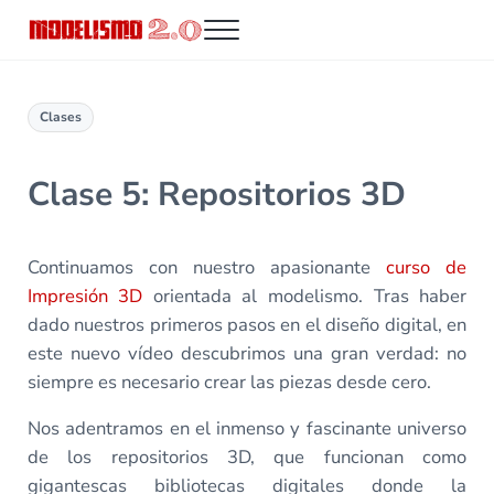
Saltar al contenido principal
Skip to header right navigation
Skip to site footer
Menu
Modelismo 2.0
Clases
Clase 5: Repositorios 3D
Continuamos con nuestro apasionante
curso de
Impresión 3D
orientada al modelismo. Tras haber
dado nuestros primeros pasos en el diseño digital, en
este nuevo vídeo descubrimos una gran verdad: no
siempre es necesario crear las piezas desde cero.
Nos adentramos en el inmenso y fascinante universo
de los repositorios 3D, que funcionan como
gigantescas bibliotecas digitales donde la