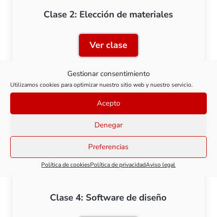
Clase 2: Elección de materiales
Ver clase
Clase 2: Elección de mater
Gestionar consentimiento
Utilizamos cookies para optimizar nuestro sitio web y nuestro servicio.
Acepto
Clase 3: Diseño y modelado 3D
Denegar
Ver clase
Clase 3: Diseño y modela
Preferencias
Política de cookies
Política de privacidad
Aviso legal
Clase 4: Software de diseño