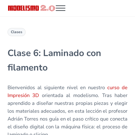
Saltar al contenido principal
Skip to header right navigation
Skip to site footer
Menu
Modelismo 2.0
Clases
Clase 6: Laminado con
filamento
Bienvenidos al siguiente nivel en nuestro
curso de
Impresión 3D
orientada al modelismo. Tras haber
aprendido a diseñar nuestras propias piezas y elegir
los materiales adecuados, en esta lección el profesor
Adrián Torres nos guía en el paso crítico que conecta
el diseño digital con la máquina física: el proceso de
laminado o slicing.