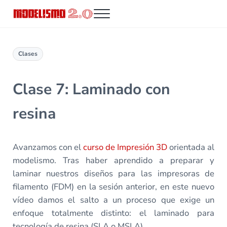
Saltar al contenido principal
Skip to header right navigation
Skip to site footer
Menu
Modelismo 2.0
Clases
Clase 7: Laminado con
resina
Avanzamos con el
curso de Impresión 3D
orientada al
modelismo. Tras haber aprendido a preparar y
laminar nuestros diseños para las impresoras de
filamento (FDM) en la sesión anterior, en este nuevo
vídeo damos el salto a un proceso que exige un
enfoque totalmente distinto: el laminado para
tecnología de resina (SLA o MSLA).