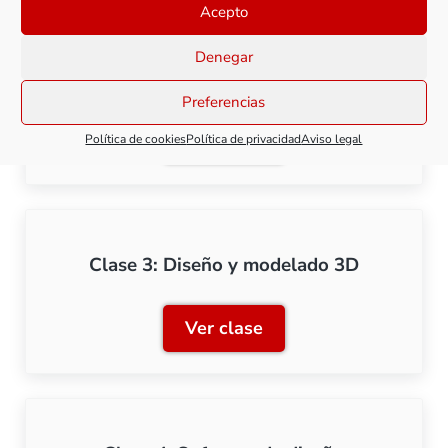
Acepto
Denegar
Clase 2: Elección de materiales
Preferencias
Ver clase
Política de cookies
Política de privacidad
Aviso legal
Clase 2: Elección de mater
Clase 3: Diseño y modelado 3D
Ver clase
Clase 3: Diseño y modela