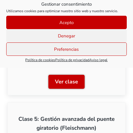
Gestionar consentimiento
Utilizamos cookies para optimizar nuestro sitio web y nuestro servicio.
Ver clase
Clase 3: Instalación del pu
Acepto
Denegar
Preferencias
Clase 4: Conexión eléctrica del puente
Política de cookies
Política de privacidad
Aviso legal
giratorio (Fleischmann)
Ver clase
Clase 4: Conexión eléctric
Clase 5: Gestión avanzada del puente
giratorio (Fleischmann)