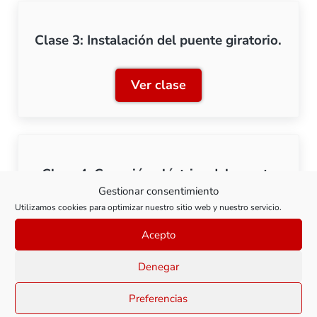
Clase 3: Instalación del puente giratorio.
Ver clase
Clase 3: Instalación del pu
Clase 4: Conexión eléctrica del puente
Gestionar consentimiento
giratorio (Fleischmann)
Utilizamos cookies para optimizar nuestro sitio web y nuestro servicio.
Acepto
Ver clase
Clase 4: Conexión eléctric
Denegar
Preferencias