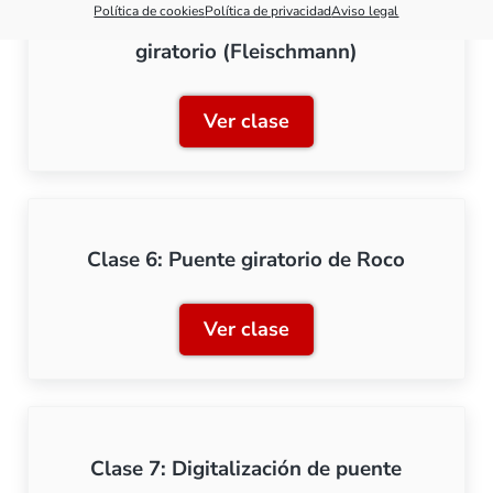
Política de cookies
Política de privacidad
Aviso legal
Clase 5: Gestión avanzada del puente
giratorio (Fleischmann)
Ver clase
Clase 5: Gestión avanzada 
Clase 6: Puente giratorio de Roco
Ver clase
Clase 6: Puente giratorio 
Clase 7: Digitalización de puente