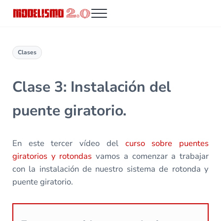
Saltar al contenido principal
Skip to header right navigation
Skip to site footer
Menu
Modelismo 2.0
Clases
Clase 3: Instalación del
puente giratorio.
En este tercer vídeo del
curso sobre puentes
giratorios y rotondas
vamos a comenzar a trabajar
con la instalación de nuestro sistema de rotonda y
puente giratorio.