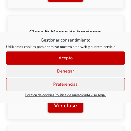
Clase 5: Mapeo de funciones
Gestionar consentimiento
Utilizamos cookies para optimizar nuestro sitio web y nuestro servicio.
Ver clase
Clase 5: Mapeo de funcion
Acepto
Denegar
Preferencias
Clase 6: Configuración de funciones.
Política de cookies
Política de privacidad
Aviso legal
Ver clase
Clase 6: Configuración de 