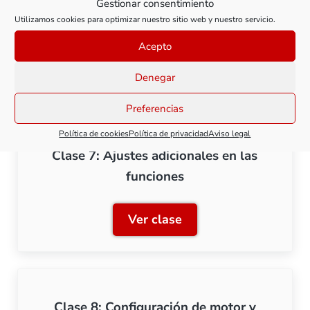
Gestionar consentimiento
Utilizamos cookies para optimizar nuestro sitio web y nuestro servicio.
Clase 6: Configuración de funciones.
Acepto
Ver clase
Clase 6: Configuración de 
Denegar
Preferencias
Política de cookies
Política de privacidad
Aviso legal
Clase 7: Ajustes adicionales en las
funciones
Ver clase
Clase 7: Ajustes adicional
Clase 8: Configuración de motor y