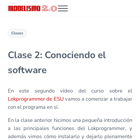
Saltar al contenido principal
Skip to header right navigation
Skip to site footer
Menu
Modelismo 2.0
Clases
Clase 2: Conociendo el
software
En este segundo vídeo del curso sobre el
Lokprogrammer de ESU
vamos a comenzar a trabajar
con el programa en sí.
En la clase anterior hicimos una pequeña introducción
a las principales funciones del Lokprogrammer, y
además vimos cómo instalarlo y dejarlo plenamente