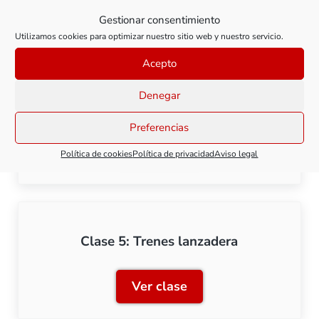
Clase 3: Ajustes de decod
Gestionar consentimiento
Utilizamos cookies para optimizar nuestro sitio web y nuestro servicio.
Acepto
Clase 4: Parada automática frente a
Denegar
señal
Preferencias
Ver clase
Política de cookies
Política de privacidad
Aviso legal
Clase 4: Parada automática
Clase 5: Trenes lanzadera
Ver clase
Clase 5: Trenes lanzadera