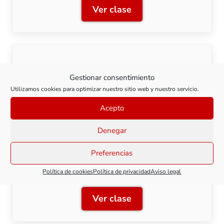
Ver clase
Clase 4: Parada automática
Clase 5: Trenes lanzadera
Gestionar consentimiento
Utilizamos cookies para optimizar nuestro sitio web y nuestro servicio.
Ver clase
Clase 5: Trenes lanzadera
Acepto
Denegar
Preferencias
Clase 6: Control digital del sistema ABC.
Política de cookies
Política de privacidad
Aviso legal
Ver clase
Clase 6: Control digital d