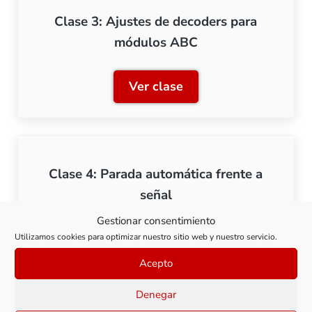
Clase 3: Ajustes de decoders para
módulos ABC
Ver clase
Clase 3: Ajustes de decod
Clase 4: Parada automática frente a
señal
Gestionar consentimiento
Ver clase
Utilizamos cookies para optimizar nuestro sitio web y nuestro servicio.
Clase 4: Parada automática
Acepto
Denegar