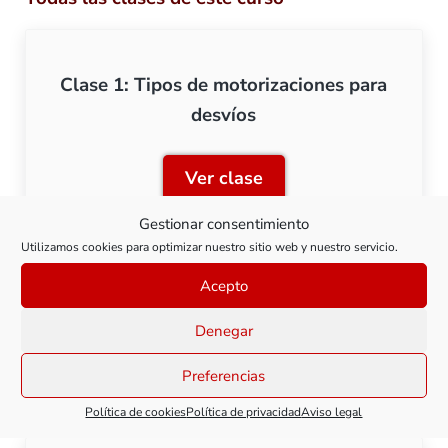
Clase 1: Tipos de motorizaciones para
desvíos
Ver clase
Clase 1: Tipos de motoriza
Gestionar consentimiento
Utilizamos cookies para optimizar nuestro sitio web y nuestro servicio.
Acepto
Clase 2: Bobinas electromagnéticas
Denegar
Ver clase
Clase 2: Bobinas electrom
Preferencias
Política de cookies
Política de privacidad
Aviso legal