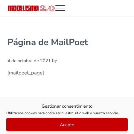
Saltar al contenido principal
Skip to header right navigation
Skip to site footer
Menu
Modelismo 2.0
Página de MailPoet
by
4 de octubre de 2021
[mailpoet_page]
Gestionar consentimiento
Utilizamos cookies para optimizar nuestro sitio web y nuestro servicio.
Acepto